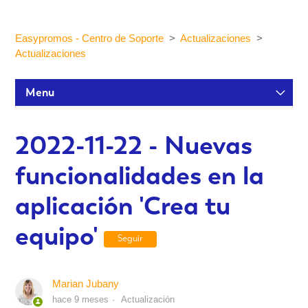
Easypromos - Centro de Soporte
Actualizaciones
Actualizaciones
Menu
Tutoriales de configuración
2022-11-22 - Nuevas
funcionalidades en la
Participantes y estadísticas
aplicación 'Crea tu
Personalización y Diseño
equipo'
Seguir
Publicación y Difusión
Marian Jubany
hace 9 meses
Actualización
Integraciones