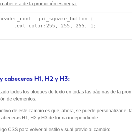
a cabecera de la promoción es negra:
header_cont .gui_square_button {
   --text-color:255, 255, 255, 1;
y cabeceras H1, H2 y H3:
cado todos los bloques de texto en todas las páginas de la promo
ión de elementos.
otivo de este cambio es que, ahora, se puede personalizar el tam
 cabeceras H1, H2 y H3 de forma independiente.
go CSS para volver al estilo visual previo al cambio: