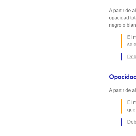
A partir de 
opacidad tot
negro o blan
El 
sele
Debe
Opacidad
A partir de 
El 
que 
Debe