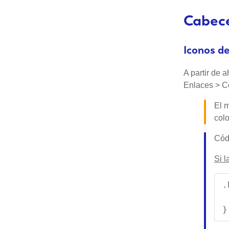
Cabece
Iconos de
A partir de 
Enlaces > Co
El 
colo
Códi
Si l
.
 
}