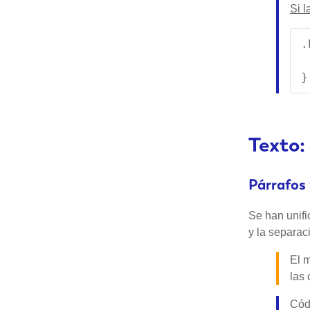
Si l
.
 
}
Texto:
Párrafos 
Se han unifi
y la separac
El m
las
Códi