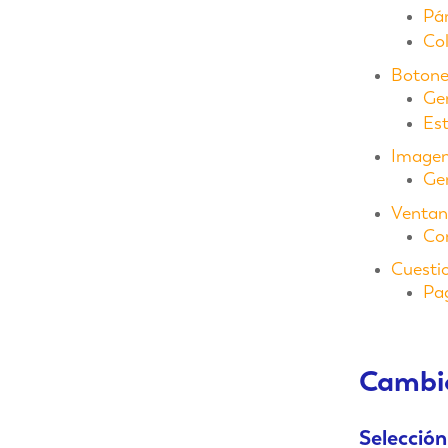
Pár
Col
Botone
Ge
Est
Imagen
Ge
Ventan
Com
Cuesti
Pag
Cambio
Selección