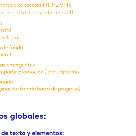
rafos y cabeceras H1, H2 y H3
or de texto de las cabeceras H1
s
neral
ilo lineal
 de fondo
neral
as emergentes
partir promoción / participación
onario
inación (modo barra de progreso)
s globales:
 de texto y elementos: