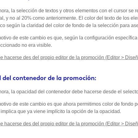
ahora, la selección de textos y otros elementos con el cursor se r
al, y no al 20% como anteriormente. El color del texto de los 
co según la claridad del color de fondo de la selección para ase
motivo de este cambio es que, según la configuración específic
ccionado no era visible.
 hacerse des del propio editor de la promoción (Editor > Diseñ
 del contenedor de la promoción:
ahora, la opacidad del contenedor debe hacerse desde el selecto
motivo de este cambio es que ahora permitimos color de fondo 
implica que ya viene implícito la opción de la opacidad.
 hacerse des del propio editor de la promoción (Editor > Diseñ