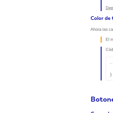
Dep
Color de 
Ahora las ca
El m
Códi
.
 
}
Boton