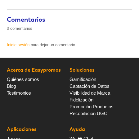
Comentarios
0 comentarios
Inicie sesión
para dejar un comentario.
Acerca de Easypromos
Soluciones
Quiénes somos
Gamificación
Blog
Captación de Datos
Testimonios
Visibilidad de Marca
Fidelización
Promoción Productos
Recopilación UGC
Aplicaciones
Ayuda
Juegos
We ❤️ Chat