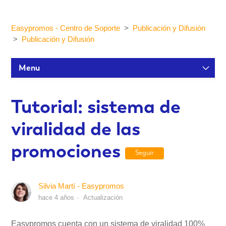
Easypromos - Centro de Soporte
Publicación y Difusión
Publicación y Difusión
Menu
Tutoriales de configuración
Tutorial: sistema de
viralidad de las
Participantes y estadísticas
promociones
Seguir
Personalización y Diseño
Silvia Martí - Easypromos
Publicación y Difusión
hace 4 años
Actualización
Integraciones
Easypromos cuenta con un sistema de viralidad 100%