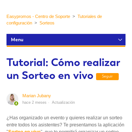
Easypromos - Centro de Soporte
Tutoriales de
configuración
Sorteos
Menu
Tutoriales de configuración
Tutorial: Cómo realizar
un Sorteo en vivo
Participantes y estadísticas
Seguir
Personalización y Diseño
Marian Jubany
hace 2 meses
Actualización
Publicación y Difusión
¿Has organizado un evento y quieres realizar un sorteo
entre todos los asistentes? Te presentamos la aplicación
Integraciones
"
Sorteo en vivo
", que te permitirá organizar un sorteo