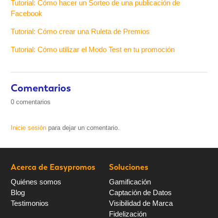
Tutorial: Cómo hacer un Sorteo de una publicación de
Facebook
Tutorial: Cómo crear una Ruleta de Premios
Tutorial: Cómo utilizar el Modo Test en tu promoción
Comentarios
0 comentarios
Inicie sesión
para dejar un comentario.
Acerca de Easypromos
Soluciones
Quiénes somos
Gamificación
Blog
Captación de Datos
Testimonios
Visibilidad de Marca
Fidelización