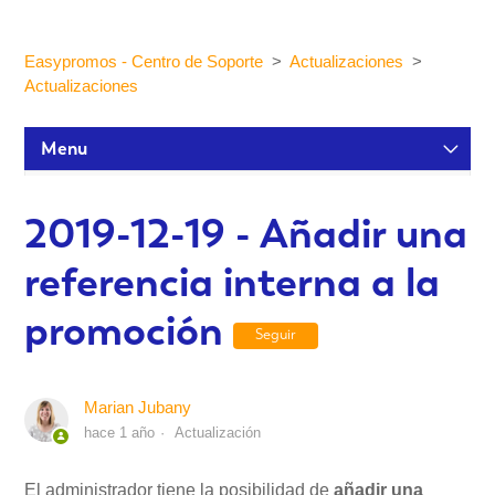
Easypromos - Centro de Soporte
Actualizaciones
Actualizaciones
Menu
Tutoriales de configuración
2019-12-19 - Añadir una
referencia interna a la
Participantes y estadísticas
promoción
Seguir
Personalización y Diseño
Marian Jubany
Publicación y Difusión
hace 1 año
Actualización
Integraciones
El administrador tiene la posibilidad de
añadir una