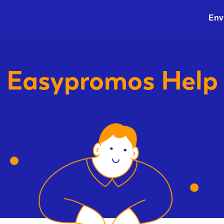
Envi
Easypromos
Help