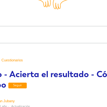
Cuestionarios
 - Acierta el resultado - 
po
Seguir
an Jubany
1 año
Actualización