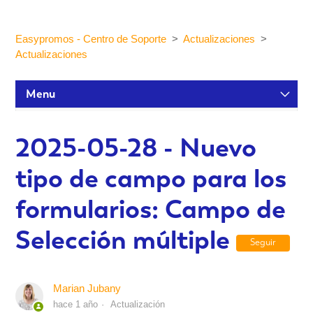
Easypromos - Centro de Soporte
Actualizaciones
Actualizaciones
Menu
Tutoriales de configuración
2025-05-28 - Nuevo
tipo de campo para los
Participantes y estadísticas
formularios: Campo de
Personalización y Diseño
Selección múltiple
Seguir
Publicación y Difusión
Marian Jubany
hace 1 año
Actualización
Integraciones