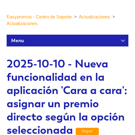
Easypromos - Centro de Soporte
Actualizaciones
Actualizaciones
Menu
Tutoriales de configuración
2025-10-10 - Nueva
funcionalidad en la
Participantes y estadísticas
aplicación 'Cara a cara':
Personalización y Diseño
asignar un premio
directo según la opción
Publicación y Difusión
seleccionada
Seguir
Integraciones