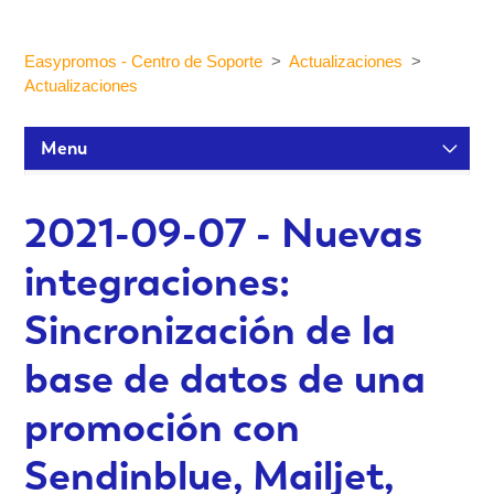
Easypromos - Centro de Soporte
Actualizaciones
Actualizaciones
Menu
Tutoriales de configuración
2021-09-07 - Nuevas
integraciones:
Participantes y estadísticas
Sincronización de la
Personalización y Diseño
base de datos de una
promoción con
Publicación y Difusión
Sendinblue, Mailjet,
Integraciones