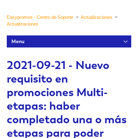
Easypromos - Centro de Soporte
Actualizaciones
Actualizaciones
Menu
Tutoriales de configuración
2021-09-21 - Nuevo
requisito en
Participantes y estadísticas
promociones Multi-
Personalización y Diseño
etapas: haber
completado una o más
Publicación y Difusión
etapas para poder
Integraciones