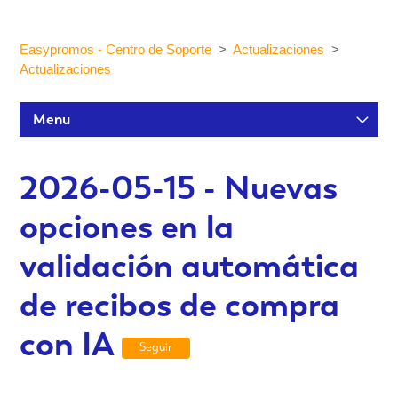
Easypromos - Centro de Soporte
Actualizaciones
Actualizaciones
Menu
Tutoriales de configuración
2026-05-15 - Nuevas
opciones en la
Participantes y estadísticas
validación automática
Personalización y Diseño
de recibos de compra
con IA
Publicación y Difusión
Seguir
Integraciones