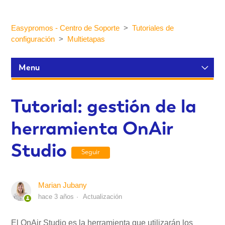
Easypromos - Centro de Soporte
Tutoriales de
configuración
Multietapas
Menu
Tutoriales de configuración
Tutorial: gestión de la
herramienta OnAir
Participantes y estadísticas
Studio
Seguir
Personalización y Diseño
Marian Jubany
Publicación y Difusión
hace 3 años
Actualización
Integraciones
El OnAir Studio es la herramienta que utilizarán los