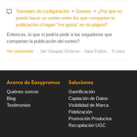
Tutoriales de configuración
Sorteos
¿Por qué no
puedo hacer un sorteo entre los que comparten la
publicación o hagan "me gusta" en mi página?
Entonces, lo que si podría pedir a los seguidores que
compartan la publicación del sorteo?
Ver comentario
Jair Vásquez Ochicoa
hace 9 años
0 votos
Acerca de Easypromos
Soluciones
Quiénes somos
Gamificación
Blog
Captación de Datos
Testimonios
Visibilidad de Marca
Fidelización
Promoción Productos
Recopilación UGC