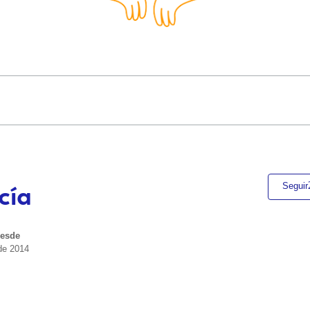
cía
Seguir
esde
 de 2014