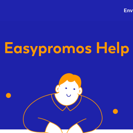
Envi
Easypromos
Help