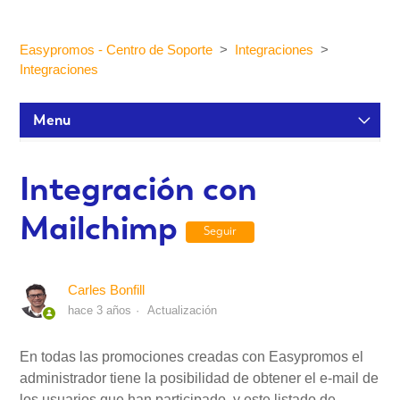
Easypromos - Centro de Soporte
Integraciones
Integraciones
Menu
Tutoriales de configuración
Integración con
Mailchimp
Participantes y estadísticas
Seguir
Personalización y Diseño
Carles Bonfill
hace 3 años
Actualización
Publicación y Difusión
En todas las promociones creadas con Easypromos el
administrador tiene la posibilidad de obtener el e-mail de
Integraciones
los usuarios que han participado, y este listado de