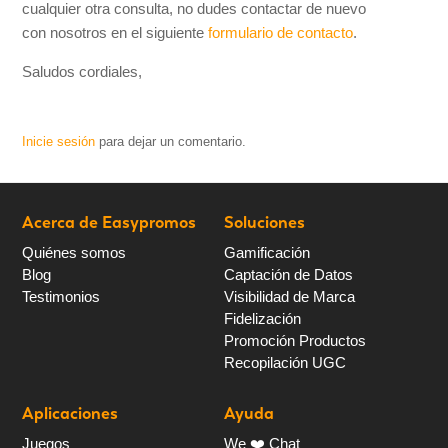
cualquier otra consulta, no dudes contactar de nuevo
con nosotros en el siguiente
formulario de contacto
.
Saludos cordiales,
Inicie sesión
para dejar un comentario.
Acerca de Easypromos
Soluciones
Quiénes somos
Gamificación
Blog
Captación de Datos
Testimonios
Visibilidad de Marca
Fidelización
Promoción Productos
Recopilación UGC
Aplicaciones
Ayuda
Juegos
We ❤️ Chat