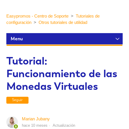
Easypromos - Centro de Soporte
Tutoriales de
configuración
Otros tutoriales de utilidad
Menu
Tutoriales de configuración
Tutorial:
Funcionamiento de las
Participantes y estadísticas
Monedas Virtuales
Personalización y Diseño
Seguir
Publicación y Difusión
Marian Jubany
hace 10 meses
Actualización
Integraciones