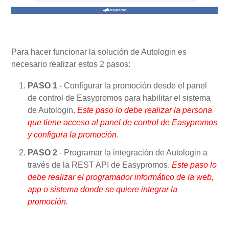
Para hacer funcionar la solución de Autologin es
necesario realizar estos 2 pasos:
PASO 1
- Configurar la promoción desde el panel
de control de Easypromos para habilitar el sistema
de Autologin.
Este paso lo debe realizar la persona
que tiene acceso al panel de control de Easypromos
y configura la promoción
.
PASO 2
- Programar la integración de Autologin a
través de la REST API de Easypromos.
Este paso lo
debe realizar el programador informático de la web,
app o sistema donde se quiere integrar la
promoción
.