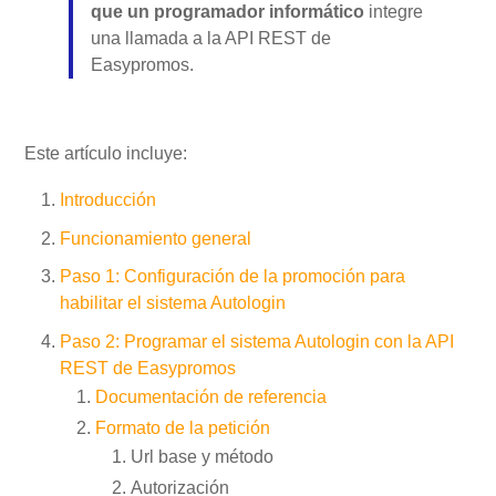
que un programador informático
integre
una llamada a la API REST de
Easypromos.
Este artículo incluye:
Introducción
Funcionamiento general
Paso 1: Configuración de la promoción para
habilitar el sistema Autologin
Paso 2: Programar el sistema Autologin con la API
REST de Easypromos
Documentación de referencia
Formato de la petición
Url base y método
Autorización