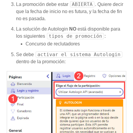
ABIERTA
La promoción debe estar
. Quiere decir
que la fecha de inicio no es futura, y la fecha de fin
no es pasada.
La solución de Autologin
NO
está disponible para
tipos de promoción
los siguientes
:
Concurso de reclutadores
activar el sistema Autologin
Se debe
dentro de la promoción: