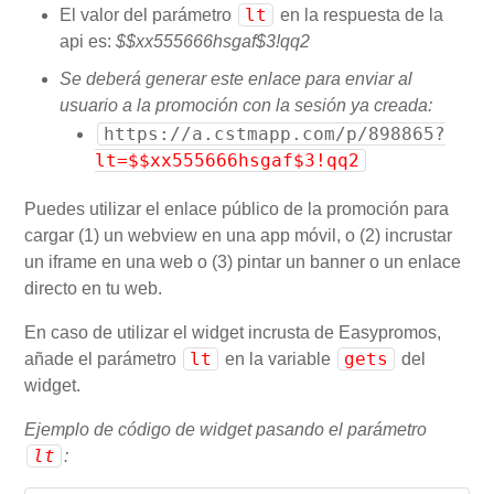
lt
El valor del parámetro
en la respuesta de la
api es:
$$xx555666hsgaf$3!qq2
Se deberá generar este enlace para enviar al
usuario a la promoción con la sesión ya creada:
https://a.cstmapp.com/p/898865?
lt=$$xx555666hsgaf$3!qq2
Puedes utilizar el enlace público de la promoción para
cargar (1) un webview en una app móvil, o (2) incrustar
un iframe en una web o (3) pintar un banner o un enlace
directo en tu web.
En caso de utilizar el widget incrusta de Easypromos,
lt
gets
añade el parámetro
en la variable
del
widget.
Ejemplo de código de widget pasando el parámetro
lt
: