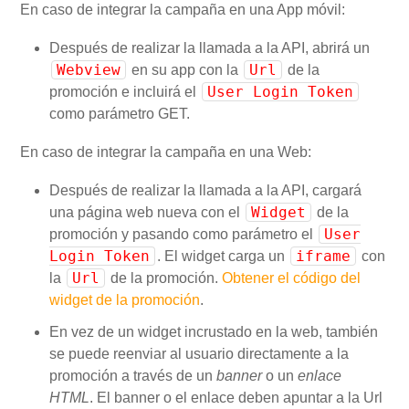
En caso de integrar la campaña en una App móvil:
Después de realizar la llamada a la API, abrirá un
Webview
Url
en su app con la
de la
User Login Token
promoción e incluirá el
como parámetro GET.
En caso de integrar la campaña en una Web:
Después de realizar la llamada a la API, cargará
Widget
una página web nueva con el
de la
User
promoción y pasando como parámetro el
Login Token
iframe
. El widget carga un
con
Url
la
de la promoción.
Obtener el código del
widget de la promoción
.
En vez de un widget incrustado en la web, también
se puede reenviar al usuario directamente a la
promoción a través de un
banner
o un
enlace
HTML
. El banner o el enlace deben apuntar a la Url