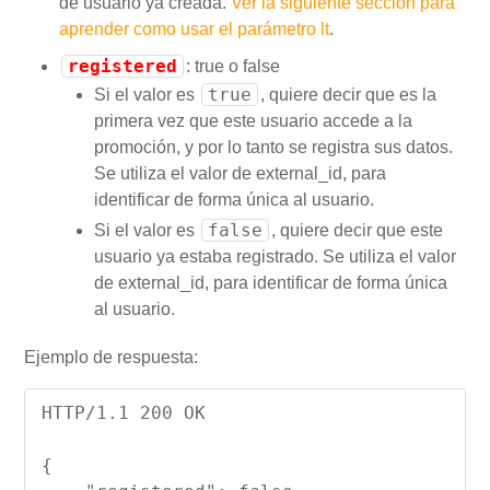
de usuario ya creada.
Ver la siguiente sección para
aprender como usar el parámetro lt
.
registered
: true o false
true
Si el valor es
, quiere decir que es la
primera vez que este usuario accede a la
promoción, y por lo tanto se registra sus datos.
Se utiliza el valor de external_id, para
identificar de forma única al usuario.
false
Si el valor es
, quiere decir que este
usuario ya estaba registrado. Se utiliza el valor
de external_id, para identificar de forma única
al usuario.
Ejemplo de respuesta:
HTTP/1.1 200 OK
{