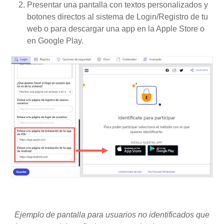
Presentar una pantalla con textos personalizados y
botones directos al sistema de Login/Registro de tu
web o para descargar una app en la Apple Store o
en Google Play.
Ejemplo de pantalla para usuarios no identificados que