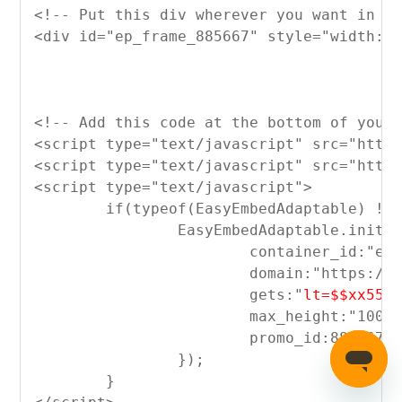
<!-- Put this div wherever you want in yo
<div id="ep_frame_885667" style="width:10
<!-- Add this code at the bottom of your 
<script type="text/javascript" src="https
<script type="text/javascript" src="https
<script type="text/javascript">

	if(typeof(EasyEmbedAdaptable) !== "undefined") {

		EasyEmbedAdaptable.init({

			container_id:"ep_frame_885667",

			domain:"https://wl.easypromosapp.com/",

			gets:"
lt=$$xx555
			max_height:"100%",

			promo_id:885667

		});

	}
