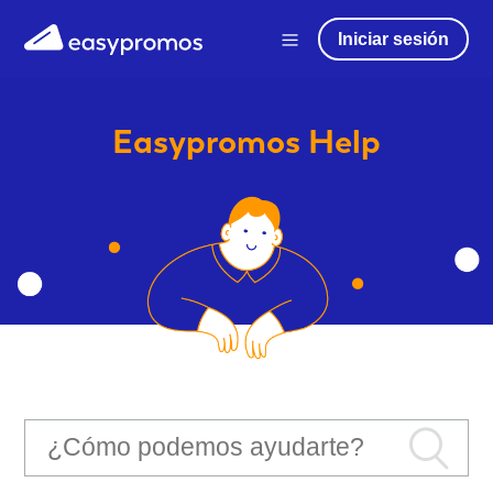
Iniciar sesión
Easypromos
Help