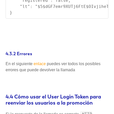
"registered"
: 
false
,
"lt"
: 
"$5$dGF7emr9XUTj6FtE$OIvjiheTC
}
4.3.2 Errores
En el siguiente
enlace
puedes ver todos los posibles
errores que puede devolver la llamada
4.4 Cómo usar el User Login Token para
reenviar los usuarios a la promoción