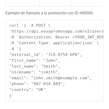
Ejemplo de llamada a la promoción con ID #88566:
curl -i -X POST \
'https://api.easypromosapp.com/v2/users/
-H 'Authorization: Bearer <YOUR_JWT_HERE
-H 'Content-Type: application/json' \
-d '{
"external_id": "7L8-8754-6P8",
"first_name": "John",
"last_name": "Smith",
"nickname": "jsmith",
"email": "john.smith@example.com",
"phone": "987-654-889",
"country": "UK"
}'