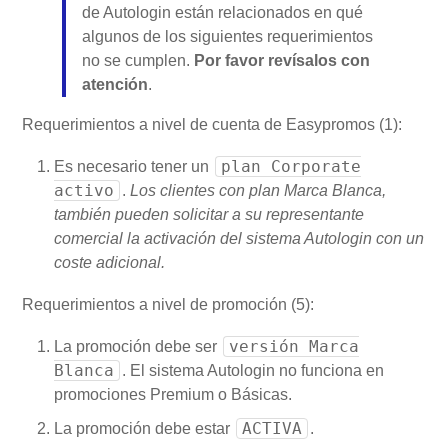
de Autologin están relacionados en qué
algunos de los siguientes requerimientos
no se cumplen.
Por favor revísalos con
atención
.
Requerimientos a nivel de cuenta de Easypromos (1):
plan Corporate
Es necesario tener un
activo
.
Los clientes con plan Marca Blanca,
también pueden solicitar a su representante
comercial la activación del sistema Autologin con un
coste adicional.
Requerimientos a nivel de promoción (5):
versión Marca
La promoción debe ser
Blanca
. El sistema Autologin no funciona en
promociones Premium o Básicas.
ACTIVA
La promoción debe estar
.