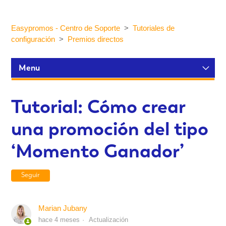
Easypromos - Centro de Soporte
Tutoriales de
configuración
Premios directos
Menu
Tutoriales de configuración
Tutorial: Cómo crear
una promoción del tipo
Participantes y estadísticas
‘Momento Ganador’
Personalización y Diseño
Seguir
Publicación y Difusión
Marian Jubany
hace 4 meses
Actualización
Integraciones