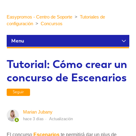
Easypromos - Centro de Soporte
Tutoriales de
configuración
Concursos
Menu
Tutoriales de configuración
Tutorial: Cómo crear un
concurso de Escenarios
Participantes y estadísticas
Seguir
Personalización y Diseño
Marian Jubany
Publicación y Difusión
hace 3 días
Actualización
Integraciones
El concurso
Escenarios
te permitirá dar un plus de